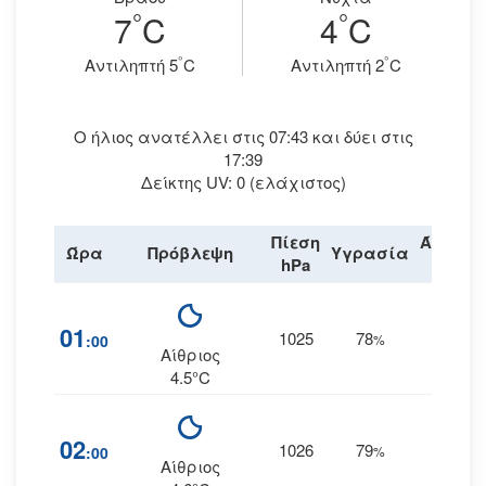
°
°
7
C
4
C
°
°
Aντιληπτή 5
C
Aντιληπτή 2
C
Ο ήλιος ανατέλλει στις 07:43 και δύει στις
17:39
Δείκτης UV: 0 (ελάχιστος)
Πίεση
Άνεμος
Ώρα
Πρόβλεψη
Υγρασία
hPa
km/h
01
1025
78
4
:00
%
Δ
Αίθριος
4.5°C
02
1026
79
4
:00
%
Δ
Αίθριος