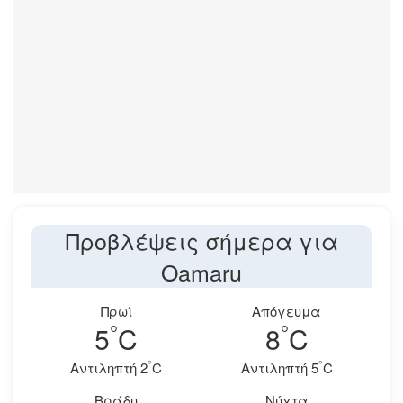
Προβλέψεις σήμερα για
Oamaru
Πρωί
Απόγευμα
°
°
5
C
8
C
°
°
Aντιληπτή 2
C
Aντιληπτή 5
C
Βράδυ
Νύχτα