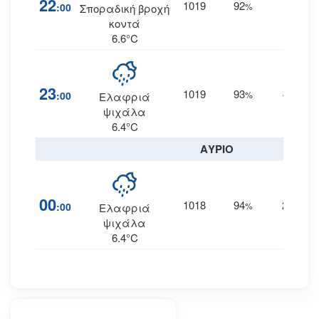
22
1019
92
4
:00
%
ΒΔ
Σποραδική βροχή
κοντά
6.6°C
23
1019
93
4
:00
%
ΔΒΔ
Ελαφριά
ψιχάλα
6.4°C
ΑΥΡΙΟ
00
1018
94
2
:00
%
ΔΝΔ
Ελαφριά
ψιχάλα
6.4°C