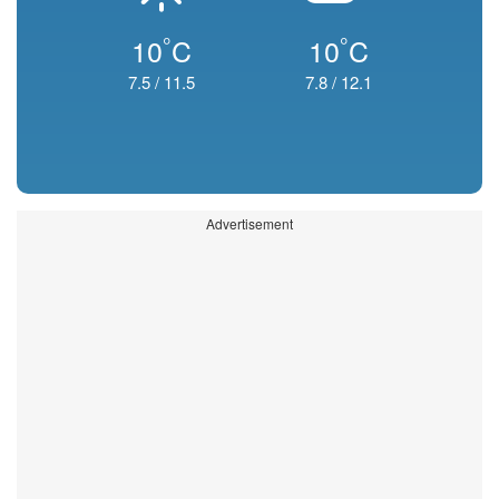
°
°
10
C
10
C
7.5
/
11.5
7.8
/
12.1
Advertisement