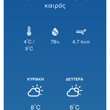
καιρός
°
4
C /
78
4.7
%
Km/h
°
9
C
ΚΥΡΙΑΚΗ
ΔΕΥΤΕΡΑ
°
°
8
C
8
C