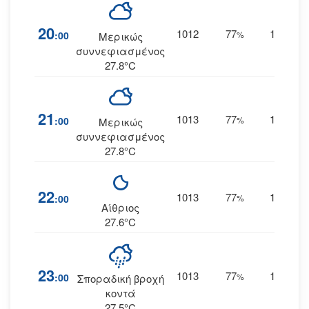
20
1012
77
16
:00
%
ΔΝΔ
Μερικώς
συννεφιασμένος
27.8°C
21
1013
77
15
:00
%
ΔΝΔ
Μερικώς
συννεφιασμένος
27.8°C
22
1013
77
15
:00
%
ΔΝΔ
Αίθριος
27.6°C
23
1013
77
16
:00
%
ΔΝΔ
Σποραδική βροχή
κοντά
27.5°C