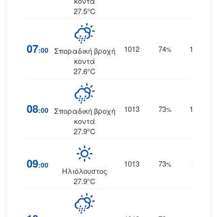
κοντά
27.5°C
07
1012
74
14
:00
%
ΔΝΔ
Σποραδική βροχή
κοντά
27.6°C
08
1013
73
15
:00
%
ΔΝΔ
Σποραδική βροχή
κοντά
27.9°C
09
1013
73
14
:00
%
ΝΔ
Ηλιόλουστος
27.9°C