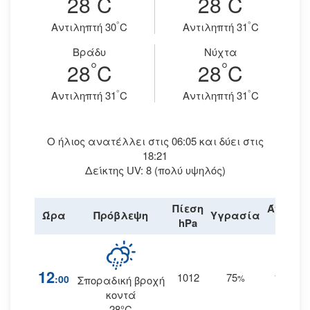
28
C
28
C
°
°
Aντιληπτή 30
C
Aντιληπτή 31
C
Βράδυ
Νύχτα
°
°
28
C
28
C
°
°
Aντιληπτή 31
C
Aντιληπτή 31
C
Ο ήλιος ανατέλλει στις 06:05 και δύει στις
18:21
Δείκτης UV: 8 (πολύ υψηλός)
Πίεση
Άνεμος
Ώρα
Πρόβλεψη
Υγρασία
hPa
km/h
12
1012
75
16
:00
%
ΝΔ
Σποραδική βροχή
κοντά
28°C