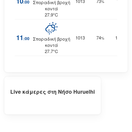
10
1013
73
14
:00
%
ΝΔ
Σποραδική βροχή
κοντά
27.9°C
11
1013
74
14
:00
%
ΔΝΔ
Σποραδική βροχή
κοντά
27.7°C
Live κάμερες στη Νήσο Huruelhi