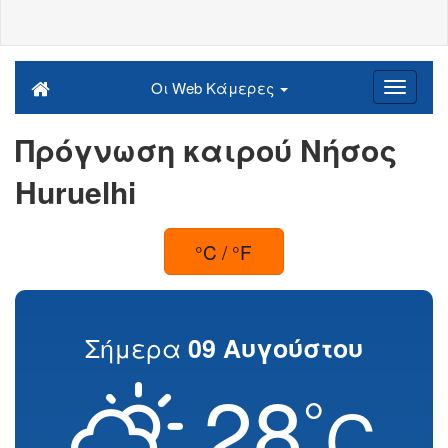
Οι Web Κάμερες
Πρόγνωση καιρού Νήσος
Huruelhi
°C / °F
Σήμερα
09 Αυγούστου
28
°
C