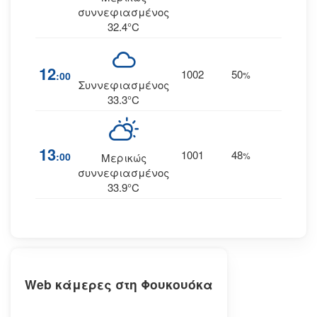
συννεφιασμένος
32.4°C
12
1002
50
27
:00
%
Α
Συννεφιασμένος
33.3°C
13
1001
48
27
:00
%
Α
Μερικώς
συννεφιασμένος
33.9°C
Web κάμερες στη Φουκουόκα