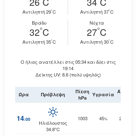
26
C
34
C
°
°
Aντιληπτή 29
C
Aντιληπτή 37
C
Βράδυ
Νύχτα
°
°
32
C
27
C
°
°
Aντιληπτή 35
C
Aντιληπτή 30
C
Ο ήλιος ανατέλλει στις 05:34 και δύει στις
19:14
Δείκτης UV: 8.6 (πολύ υψηλός)
Πίεση
Άνεμος
Ώρα
Πρόβλεψη
Υγρασία
hPa
km/h
14
1003
45
24
:00
%
ΑΒΑ
Ηλιόλουστος
34.8°C