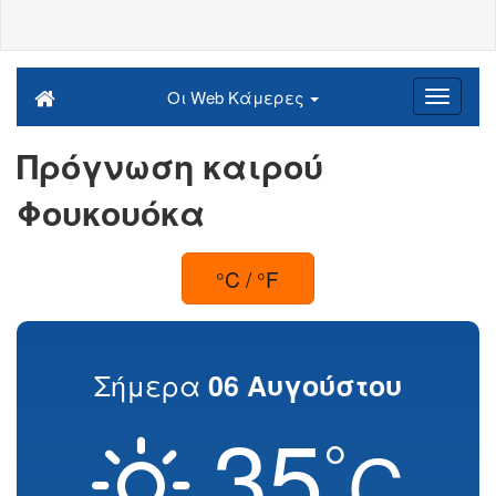
Οι Web Κάμερες
Πρόγνωση καιρού
Φουκουόκα
°C / °F
Σήμερα
06 Αυγούστου
35
°
C