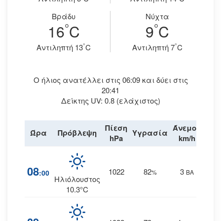
Βράδυ
Νύχτα
°
°
16
C
9
C
°
°
Aντιληπτή 13
C
Aντιληπτή 7
C
Ο ήλιος ανατέλλει στις 06:09 και δύει στις
20:41
Δείκτης UV: 0.8 (ελάχιστος)
Πίεση
Άνεμος
Ώρα
Πρόβλεψη
Υγρασία
Βρο
hPa
km/h
08
1022
82
3
:00
%
ΒΑ
Ηλιόλουστος
10.3°C