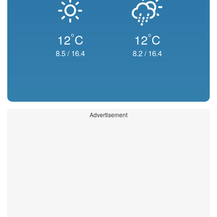
°
°
12
C
12
C
8.5
/
16.4
8.2
/
16.4
Advertisement