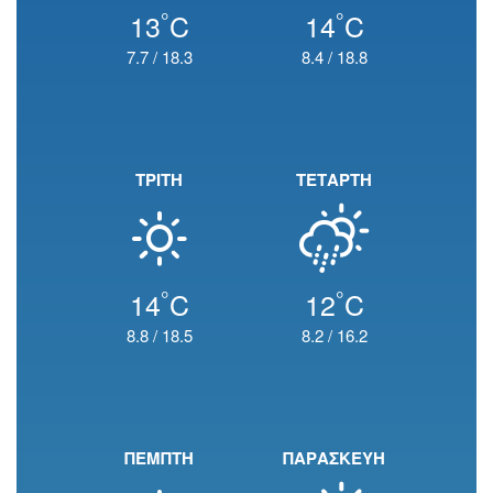
°
°
13
C
14
C
7.7
/
18.3
8.4
/
18.8
ΤΡΙΤΗ
ΤΕΤΑΡΤΗ
°
°
14
C
12
C
8.8
/
18.5
8.2
/
16.2
ΠΕΜΠΤΗ
ΠΑΡΑΣΚΕΥΗ