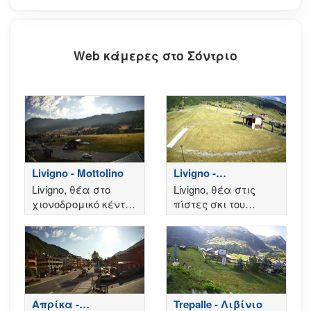
Web κάμερες στο Σόντριο
Livigno - Mottolino
Livigno -
Χιονοδρομικό San
Livigno, θέα στο
Livigno, θέα στις
Rocco
χιονοδρομικό κέντρο
πίστες σκι του
Mottolino
χιονοδρομικού
κέντρου San Rocco
Απρίκα -
Trepalle - Λιβίνιο