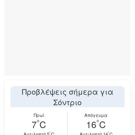
Προβλέψεις σήμερα για
Σόντριο
Πρωί
Απόγευμα
°
°
7
C
16
C
°
°
Aντιληπτή 5
C
Aντιληπτή 14
C