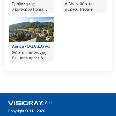
Λεωφόρος Ρώμη
Προβολή της
Λιβίνιο, θέα του
λεωφόρου Roma
χωριού Trepalle
στην Aprica
Aprica - Βαλτελίνα
Θέα της περιοχής
Ski- Area Aprica &
Corteno Golgi με τη
μεγαλύτερη πίστα
στην Ευρώπη
S.r.l.
Copyright 2011 - 2026