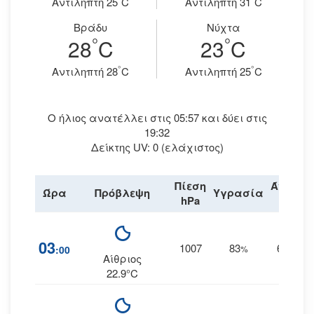
Aντιληπτή 25
C
Aντιληπτή 31
C
Βράδυ
Νύχτα
°
°
28
C
23
C
°
°
Aντιληπτή 28
C
Aντιληπτή 25
C
Ο ήλιος ανατέλλει στις 05:57 και δύει στις
19:32
Δείκτης UV: 0 (ελάχιστος)
Πίεση
Άνεμος
Ώρα
Πρόβλεψη
Υγρασία
hPa
km/h
03
1007
83
6
:00
%
ΔΝΔ
Αίθριος
22.9°C