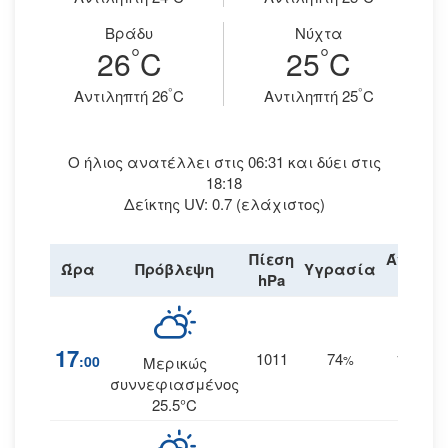
Βράδυ
Νύχτα
°
°
26
C
25
C
°
°
Aντιληπτή 26
C
Aντιληπτή 25
C
Ο ήλιος ανατέλλει στις 06:31 και δύει στις
18:18
Δείκτης UV: 0.7 (ελάχιστος)
Πίεση
Άνεμος
Ώρα
Πρόβλεψη
Υγρασία
hPa
km/h
17
1011
74
19
:00
%
ΝΑ
Μερικώς
συννεφιασμένος
25.5°C