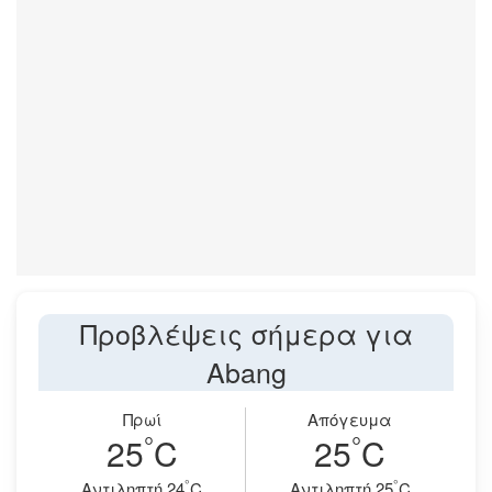
Προβλέψεις σήμερα για
Abang
Πρωί
Απόγευμα
°
°
25
C
25
C
°
°
Aντιληπτή 24
C
Aντιληπτή 25
C