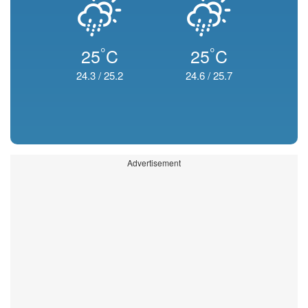
°
°
25
C
25
C
24.3
/
25.2
24.6
/
25.7
Advertisement