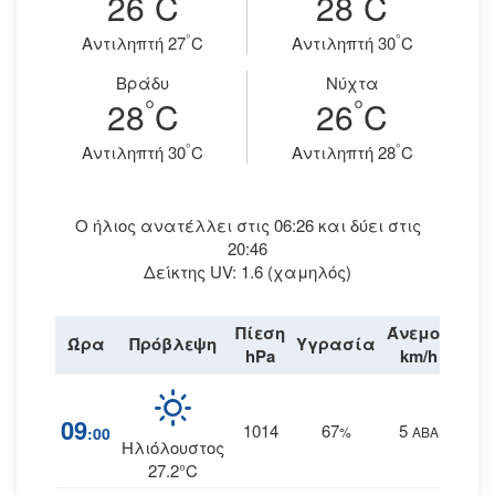
26
C
28
C
°
°
Aντιληπτή 27
C
Aντιληπτή 30
C
Βράδυ
Νύχτα
°
°
28
C
26
C
°
°
Aντιληπτή 30
C
Aντιληπτή 28
C
Ο ήλιος ανατέλλει στις 06:26 και δύει στις
20:46
Δείκτης UV: 1.6 (χαμηλός)
Πίεση
Άνεμος
Ώρα
Πρόβλεψη
Υγρασία
Βρο
hPa
km/h
09
1014
67
5
:00
%
ΑΒΑ
Ηλιόλουστος
27.2°C