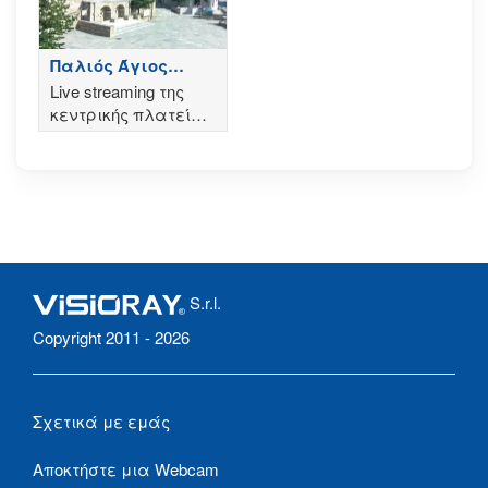
Παλιός Άγιος
Αθανάσιος
Live streaming της
κεντρικής πλατείας
Παλιού Αγίου
Αθανασίου Πέλλας
S.r.l.
Copyright 2011 - 2026
Σχετικά με εμάς
Αποκτήστε μια Webcam