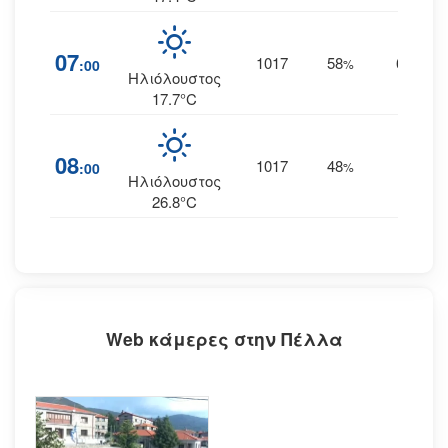
07
1017
58
6
:00
%
ΒΒΔ
Ηλιόλουστος
17.7°C
08
1017
48
4
:00
%
--
Ηλιόλουστος
26.8°C
Web κάμερες στην Πέλλα