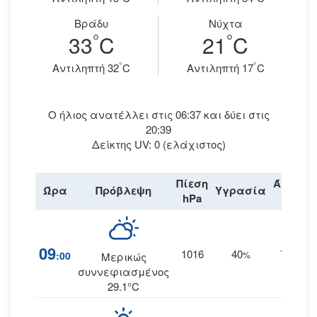
Βράδυ
Νύχτα
°
°
33
C
21
C
°
°
Aντιληπτή 32
C
Aντιληπτή 17
C
Ο ήλιος ανατέλλει στις 06:37 και δύει στις
20:39
Δείκτης UV: 0 (ελάχιστος)
Πίεση
Άνεμος
Ώρα
Πρόβλεψη
Υγρασία
hPa
km/h
09
1016
40
7
:00
%
ΒΒΔ
Μερικώς
συννεφιασμένος
29.1°C