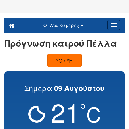
Οι Web Κάμερες
Πρόγνωση καιρού Πέλλα
°C / °F
Σήμερα
09 Αυγούστου
21
°
C