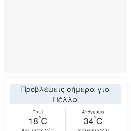
Προβλέψεις σήμερα για
Πέλλα
Πρωί
Απόγευμα
°
°
18
C
34
C
°
°
Aντιληπτή 15
C
Aντιληπτή 34
C