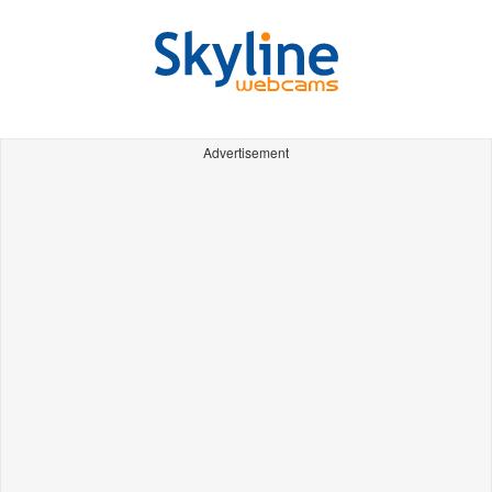
Advertisement