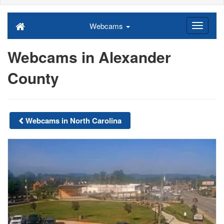
Webcams
Webcams in Alexander
County
Webcams in North Carolina