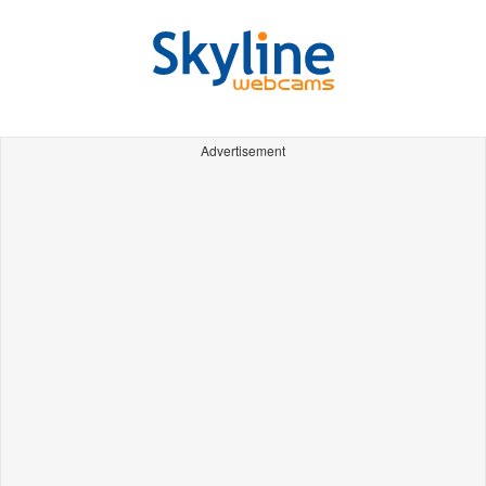
Advertisement