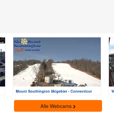
Mount Southington Skigebiet - Connecticut
W
Alle Webcams