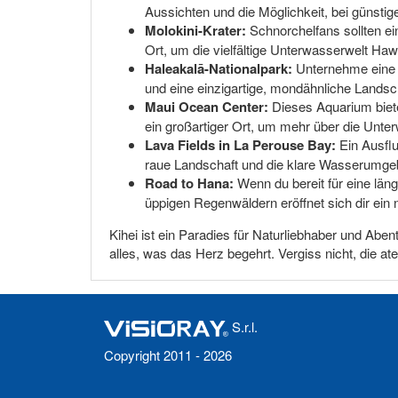
Aussichten und die Möglichkeit, bei günst
Molokini-Krater:
Schnorchelfans sollten ein
Ort, um die vielfältige Unterwasserwelt Haw
Haleakalā-Nationalpark:
Unternehme eine 
und eine einzigartige, mondähnliche Landscha
Maui Ocean Center:
Dieses Aquarium bietet
ein großartiger Ort, um mehr über die Unter
Lava Fields in La Perouse Bay:
Ein Ausflu
raue Landschaft und die klare Wasserumgebu
Road to Hana:
Wenn du bereit für eine läng
üppigen Regenwäldern eröffnet sich dir ein n
Kihei ist ein Paradies für Naturliebhaber und Abe
alles, was das Herz begehrt. Vergiss nicht, die
S.r.l.
Copyright 2011 - 2026