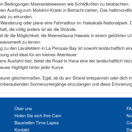
igen Bedingungen Meereslebewesen wie Schildkröten zu beobachten.
en Ausflug zum Molokini-Krater in Betracht ziehen. Das halbmondförmi
aiis zu erkunden.
Wanderung oder plane eine Fahrradtour im Haleakalā-Nationalpark.
ft, die völlig anders ist als die Strände.
 dir die Möglichkeit, die Meeresfauna Hawaiis in einem geführten Um
wasserwelt zu lernen.
g zu den Lavafeldern in La Perouse Bay ist sowohl landschaftlich ein
ng sind ideal für ein kleines Abenteuer.
ere Ausfahrt bist, bietet die Road to Hana eine der landschaftlich rei
eues Highlight hinter jeder Kurve.
nteurer gleichermaßen. Egal, ob du am Strand entspannen oder dich i
 atemberaubenden Sonnenuntergänge einzufangen und diese Erinnerun
Über uns
FA
Holen Sie sich Ihre Cam
Nu
Baustellen Time-Lapse
Co
Kontakt
Da