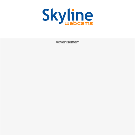
Advertisement