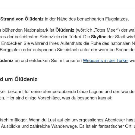
n
Strand von Ölüdeniz
in der Nähe des benachbarten Flugplatzes.
 blühenden Nationalpark ist
Ölüdeniz
(wörtlich „Totes Meer“) der w
nes der beliebtesten Reiseziele der Türkei. Die
Skyline
der Stadt wir
. Entdecken Sie während Ihres Aufenthalts die Ruhe des nationalen Na
Berggipfeln oder entspannen Sie einfach unter der warmen Sonne der
üdeniz
an und entdecken Sie mit unseren
Webcams in der Türkei
wei
nd um Ölüdeniz
Türkei, bekannt für seine atemberaubende blaue Lagune und den wun
en. Hier sind einige Vorschläge, was du besuchen kannst:
eitschirmflieger. Wenn du Lust auf ein unvergessliches Abenteuer ha
le Ausblicke und zahlreiche Wanderwege. Es ist ein fantastischer Or