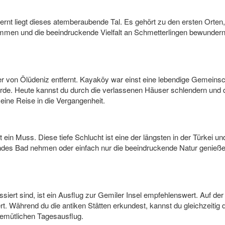
fernt liegt dieses atemberaubende Tal. Es gehört zu den ersten Orte
men und die beeindruckende Vielfalt an Schmetterlingen bewundern. 
er von Ölüdeniz entfernt. Kayaköy war einst eine lebendige Gemeinsc
e. Heute kannst du durch die verlassenen Häuser schlendern und di
eine Reise in die Vergangenheit.
t ein Muss. Diese tiefe Schlucht ist eine der längsten in der Türkei 
endes Bad nehmen oder einfach nur die beeindruckende Natur genieß
essiert sind, ist ein Ausflug zur Gemiler Insel empfehlenswert. Auf der
t. Während du die antiken Stätten erkundest, kannst du gleichzeiti
 gemütlichen Tagesausflug.