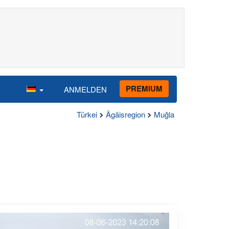
PREMIUM
ANMELDEN
Türkei
Ägäisregion
Muğla