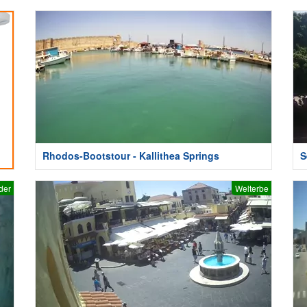
Rhodos-Bootstour - Kallithea Springs
S
der
Welterbe