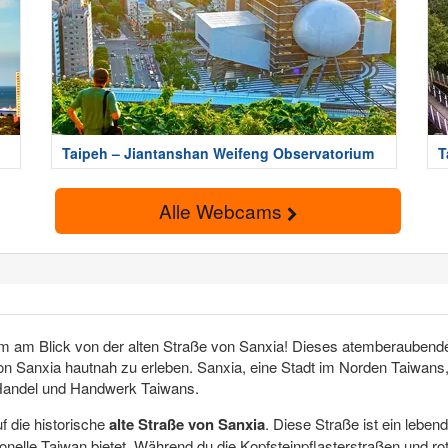
Taipeh – Jiantanshan Weifeng Observatorium
T
Alle Webcams
m Blick von der alten Straße von Sanxia! Dieses atemberaubende Fen
n Sanxia hautnah zu erleben. Sanxia, eine Stadt im Norden Taiwans, 
m Handel und Handwerk Taiwans.
 die historische
alte Straße von Sanxia
. Diese Straße ist ein lebend
ionelle Taiwan bietet. Während du die Kopfsteinpflasterstraßen und r