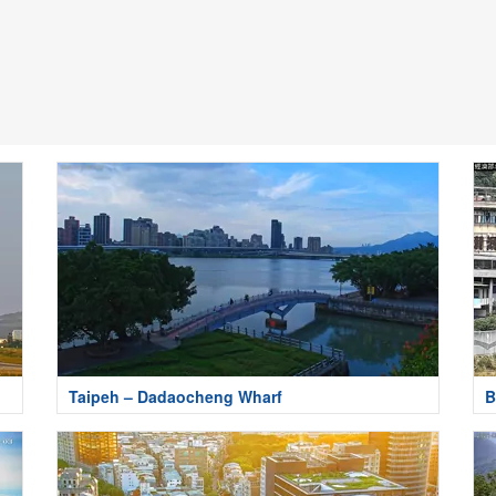
Taipeh – Dadaocheng Wharf
B