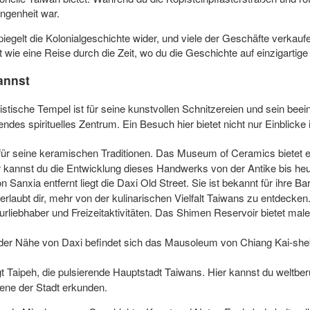
angenheit war.
piegelt die Kolonialgeschichte wider, und viele der Geschäfte verkau
t wie eine Reise durch die Zeit, wo du die Geschichte auf einzigart
annst
oistische Tempel ist für seine kunstvollen Schnitzereien und sein b
endes spirituelles Zentrum. Ein Besuch hier bietet nicht nur Einblic
t für seine keramischen Traditionen. Das Museum of Ceramics biet
 kannst du die Entwicklung dieses Handwerks von der Antike bis he
 Sanxia entfernt liegt die Daxi Old Street. Sie ist bekannt für ihre Ba
 erlaubt dir, mehr von der kulinarischen Vielfalt Taiwans zu entdecken
turliebhaber und Freizeitaktivitäten. Das Shimen Reservoir bietet ma
n der Nähe von Daxi befindet sich das Mausoleum von Chiang Kai-shek.
iegt Taipeh, die pulsierende Hauptstadt Taiwans. Hier kannst du welt
ene der Stadt erkunden.