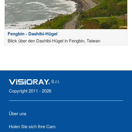
Fengbin - Dashibi-Hügel
Blick über den Dashibi-Hügel in Fengbin, Taiwan
S.r.l.
Copyright 2011 - 2026
Über uns
Holen Sie sich Ihre Cam