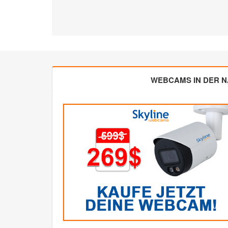
WEBCAMS IN DER 