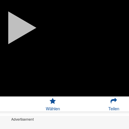
Wählen
Teilen
Advertisement