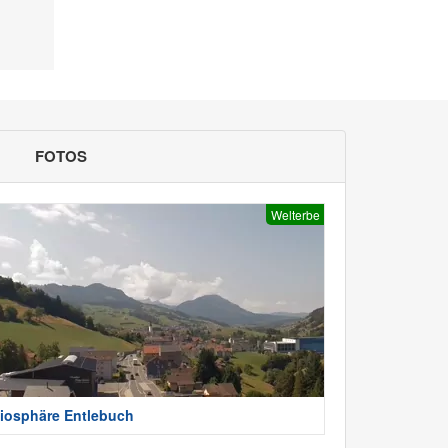
FOTOS
Welterbe
iosphäre Entlebuch