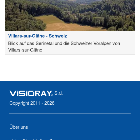
Villars-sur-Glâne - Schweiz
Blick auf das Serinetal und die Schweizer Voralpen von
Villars-sur-Glâne
S.r.l.
Copyright 2011 - 2026
Über uns