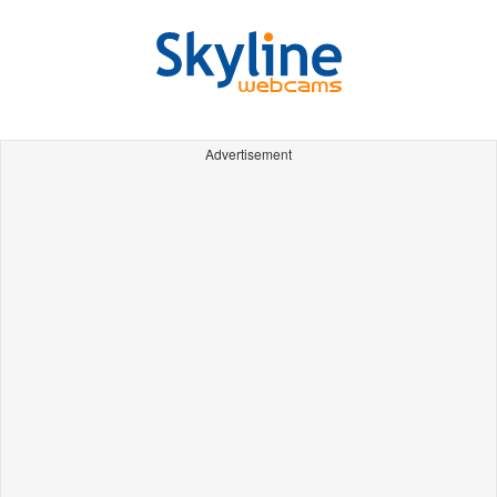
Advertisement