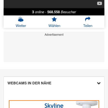
3
online
-
568.558
Besucher
Wetter
Wählen
Teilen
Advertisement
WEBCAMS IN DER NÄHE