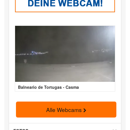
Balneario de Tortugas - Casma
Alle Webcams