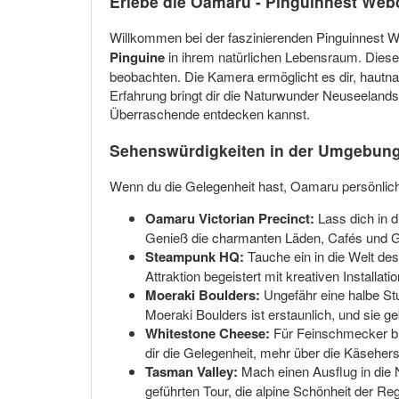
Erlebe die Oamaru - Pinguinnest We
Willkommen bei der faszinierenden Pinguinnest
Pinguine
in ihrem natürlichen Lebensraum. Diese k
beobachten. Die Kamera ermöglicht es dir, hautnah
Erfahrung bringt dir die Naturwunder Neuseelands
Überraschende entdecken kannst.
Sehenswürdigkeiten in der Umgebun
Wenn du die Gelegenheit hast, Oamaru persönlich
Oamaru Victorian Precinct:
Lass dich in d
Genieß die charmanten Läden, Cafés und Gale
Steampunk HQ:
Tauche ein in die Welt des
Attraktion begeistert mit kreativen Installat
Moeraki Boulders:
Ungefähr eine halbe St
Moeraki Boulders ist erstaunlich, und sie 
Whitestone Cheese:
Für Feinschmecker bi
dir die Gelegenheit, mehr über die Käsehers
Tasman Valley:
Mach einen Ausflug in die 
geführten Tour, die alpine Schönheit der Re