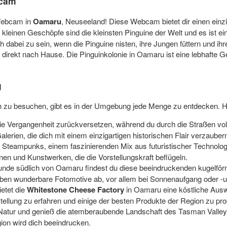
bcam
 Webcam in
Oamaru
, Neuseeland! Diese Webcam bietet dir einen einzi
leinen Geschöpfe sind die kleinsten Pinguine der Welt und es ist ein 
 dabei zu sein, wenn die Pinguine nisten, ihre Jungen füttern und ihr
 direkt nach Hause. Die Pinguinkolonie in Oamaru ist eine lebhafte 
g
 zu besuchen, gibt es in der Umgebung jede Menge zu entdecken. Hie
ie Vergangenheit zurückversetzen, während du durch die Straßen volle
rien, die dich mit einem einzigartigen historischen Flair verzauber
 Steampunks, einem faszinierenden Mix aus futuristischer Technologi
ionen und Kunstwerken, die die Vorstellungskraft beflügeln.
unde südlich von Oamaru findest du diese beeindruckenden kugelförm
geben wunderbare Fotomotive ab, vor allem bei Sonnenaufgang oder -
etet die
Whitestone Cheese Factory
in Oamaru eine köstliche Ausw
tellung zu erfahren und einige der besten Produkte der Region zu pro
Natur und genieß die atemberaubende Landschaft des Tasman Valley
gion wird dich beeindrucken.