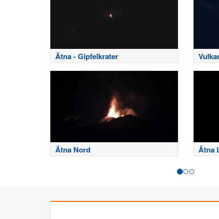
Ätna - Gipfelkrater
Vulka
Ätna Nord
Ätna 