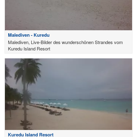
Malediven - Kuredu
Malediven, Live-Bilder des wunderschönen Strandes vom
Kuredu Island Resort
Kuredu Island Resort