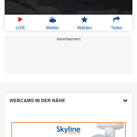
LIVE
Wetter
Wählen
Teilen
Advertisement
WEBCAMS IN DER NÄHE