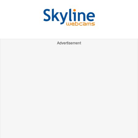
Advertisement