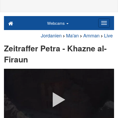
Webcams
Jordanien
Ma'an
Amman
Live
Zeitraffer Petra - Khazne al-
Firaun