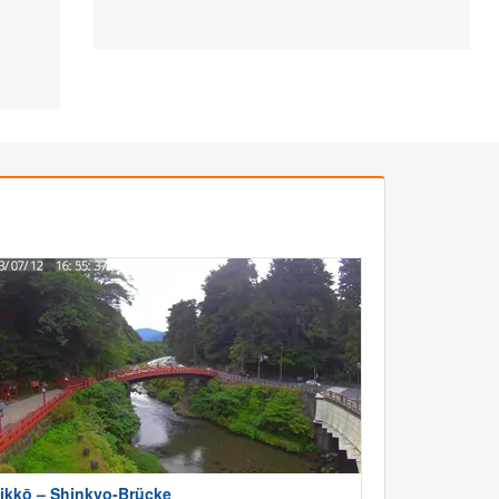
ikkō – Shinkyo-Brücke