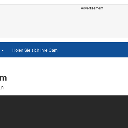
Advertisement
e
Holen Sie sich Ihre Cam
am
an