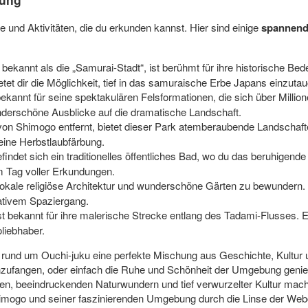
e und Aktivitäten, die du erkunden kannst. Hier sind einige
spannend
bekannt als die „Samurai-Stadt“, ist berühmt für ihre historische B
et dir die Möglichkeit, tief in das samuraische Erbe Japans einzuta
ekannt für seine spektakulären Felsformationen, die sich über Millio
nderschöne Ausblicke auf die dramatische Landschaft.
von Shimogo entfernt, bietet dieser Park atemberaubende Landschaft
eine Herbstlaubfärbung.
indet sich ein traditionelles öffentliches Bad, wo du das beruhigen
m Tag voller Erkundungen.
lokale religiöse Architektur und wunderschöne Gärten zu bewundern.
tativem Spaziergang.
st bekannt für ihre malerische Strecke entlang des Tadami-Flusses. E
oliebhaber.
ion rund um Ouchi-juku eine perfekte Mischung aus Geschichte, Kultur
ufangen, oder einfach die Ruhe und Schönheit der Umgebung genießen
en, beeindruckenden Naturwundern und tief verwurzelter Kultur macht
mogo und seiner faszinierenden Umgebung durch die Linse der Webc