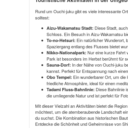
Rund um Ouchi-juku gibt es viele interessante Ort
solltest:
Aizu-Wakamatsu Stadt:
Diese Stadt, auch 
Schloss. Ein Besuch in Aizu-Wakamatsu biet
To-no-Hetsuri:
Ein natürlicher Wunderort, b
Spaziergang entlang des Flusses bietet wu
Nikko-Nationalpark:
Nur eine kurze Fahrt 
Park ist besonders im Herbst berühmt für s
Sauna-Dorf:
In der Nähe von Ouchi-juku bef
kannst. Perfekt für Entspannung nach eine
Obo Tempel:
Ein wunderbarer Ort, um die 
friedliche Atmosphäre, ideal für einen medi
Tadami Fluss-Bahnlinie:
Diese Bahnlinie i
die umliegende Natur und ist perfekt für Fot
Mit dieser Vielzahl an Aktivitäten bietet die Reg
möchtest, um die atemberaubende Landschaft einz
du suchst. Die Kombination aus historischen Baut
Entdecke die Schönheit und Geheimnisse von Shi