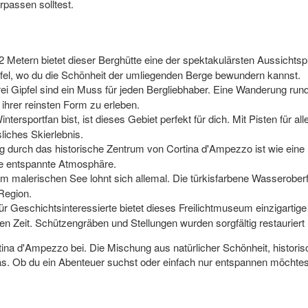
rpassen solltest.
 Metern bietet dieser Berghütte eine der spektakulärsten Aussichtspu
pfel, wo du die Schönheit der umliegenden Berge bewundern kannst.
ei Gipfel sind ein Muss für jeden Bergliebhaber. Eine Wanderung ru
 ihrer reinsten Form zu erleben.
tersportfan bist, ist dieses Gebiet perfekt für dich. Mit Pisten für
liches Skierlebnis.
 durch das historische Zentrum von Cortina d'Ampezzo ist wie eine
ie entspannte Atmosphäre.
 malerischen See lohnt sich allemal. Die türkisfarbene Wasseroberf
Region.
r Geschichtsinteressierte bietet dieses Freilichtmuseum einzigartige 
en Zeit. Schützengräben und Stellungen wurden sorgfältig restauriert 
Cortina d'Ampezzo bei. Die Mischung aus natürlicher Schönheit, histo
. Ob du ein Abenteuer suchst oder einfach nur entspannen möchtest