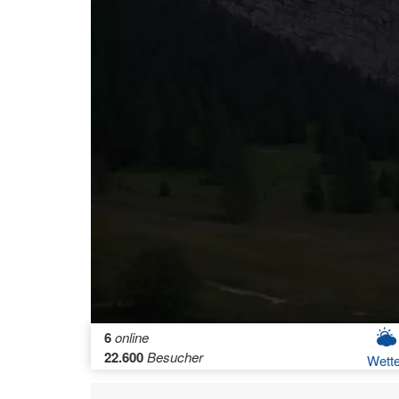
6
online
22.600
Besucher
Wette