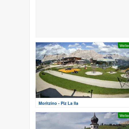
Welte
Moritzino - Piz La Ila
Welte