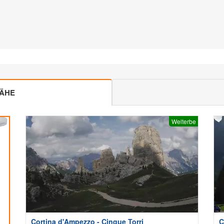
NÄHE
Welterbe
Cortina d'Ampezzo - Cinque Torri
C