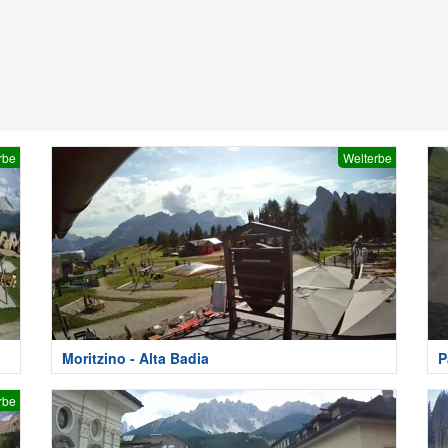
rbe
Welterbe
Moritzino - Alta Badia
P
rbe