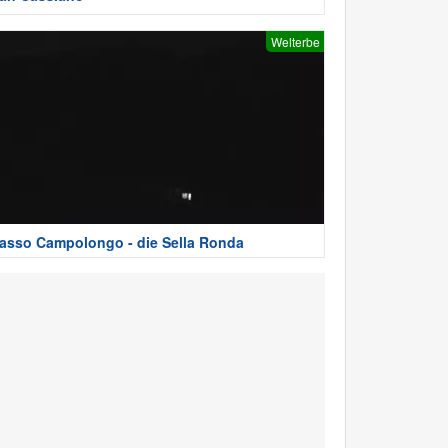
Welterbe
asso Campolongo - die Sella Ronda