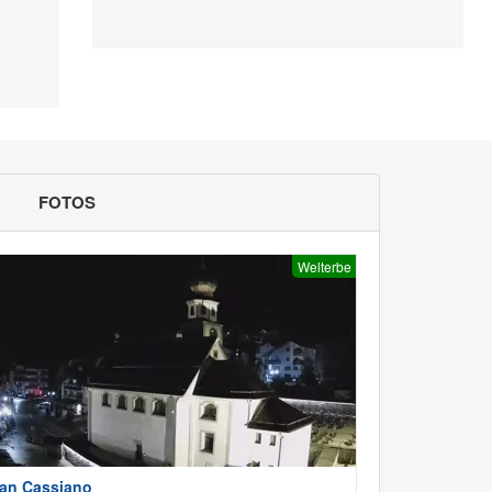
FOTOS
Welterbe
an Cassiano