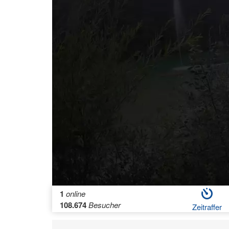
1
online
108.674
Besucher
Zeitraffer