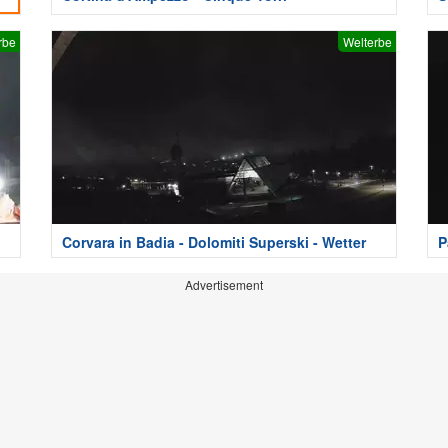
rbe
Welterbe
Corvara in Badia - Dolomiti Superski - Wetter
P
Advertisement