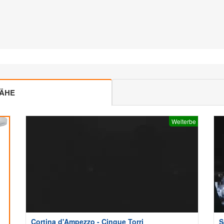
NÄHE
Welterbe
Cortina d'Ampezzo - Cinque Torri
S