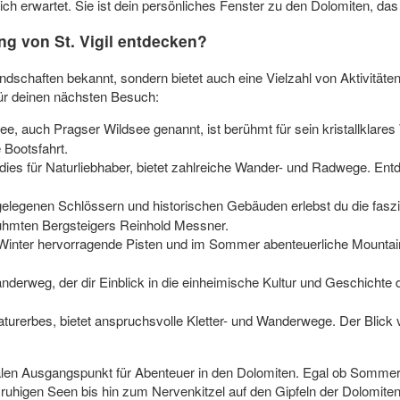
ch erwartet. Sie ist dein persönliches Fenster zu den Dolomiten, das d
g von St. Vigil entdecken?
Landschaften bekannt, sondern bietet auch eine Vielzahl von Aktivität
für deinen nächsten Besuch:
, auch Pragser Wildsee genannt, ist berühmt für sein kristallklares
 Bootsfahrt.
ies für Naturliebhaber, bietet zahlreiche Wander- und Radwege. Entde
elegenen Schlössern und historischen Gebäuden erlebst du die faszi
ühmten Bergsteigers Reinhold Messner.
 Winter hervorragende Pisten und im Sommer abenteuerliche Mountain
derweg, der dir Einblick in die einheimische Kultur und Geschichte de
rerbes, bietet anspruchsvolle Kletter- und Wanderwege. Der Blick v
alen Ausgangspunkt für Abenteuer in den Dolomiten. Egal ob Sommer 
higen Seen bis hin zum Nervenkitzel auf den Gipfeln der Dolomiten – 