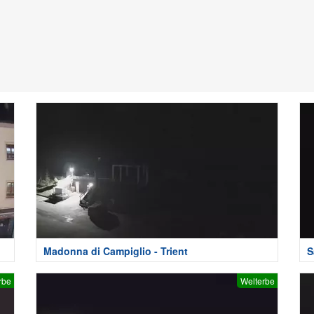
Madonna di Campiglio - Trient
S
rbe
Welterbe