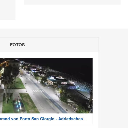
FOTOS
trand von Porto San Giorgio - Adriatisches
eer