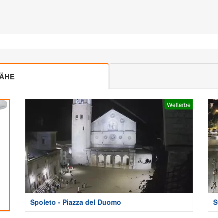
NÄHE
Welterbe
Spoleto - Piazza del Duomo
S
M