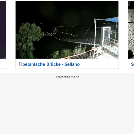
Tibetanische Brücke - Sellano
S
Advertisement