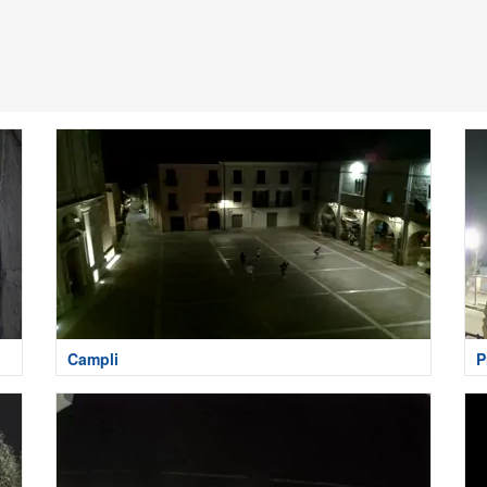
Campli
P