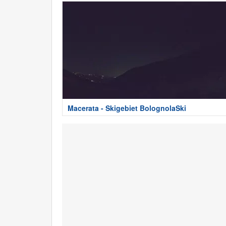
Macerata - Skigebiet BolognolaSki