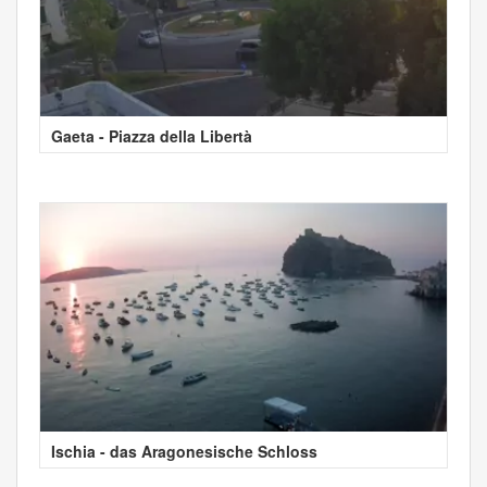
Gaeta - Piazza della Libertà
Ischia - das Aragonesische Schloss