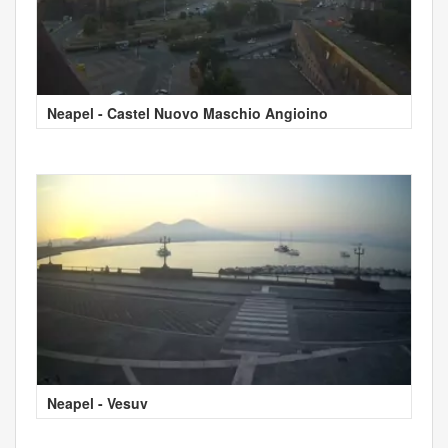
Neapel - Castel Nuovo Maschio Angioino
Neapel - Vesuv