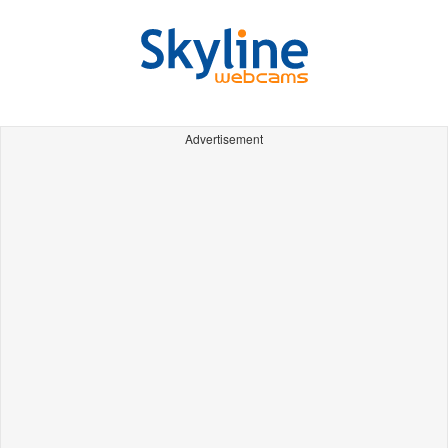
Advertisement