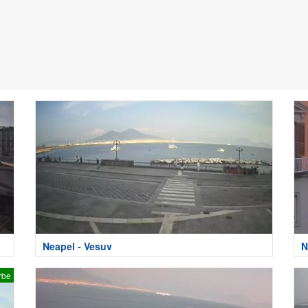
Neapel - Vesuv
N
rbe