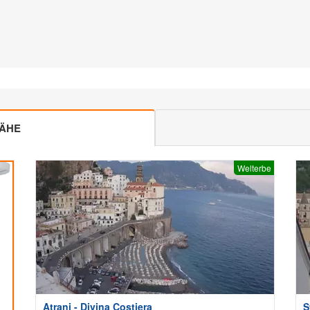
NÄHE
Welterbe
Atrani - Divina Costiera
S