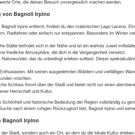
nswerte Orte, die deinen Besuch unvergesslich machen werden.
von Bagnoli Irpino
Bagnoli Irpino entfernt, findest du den malerischen Lago Laceno. Eing
ern, Radfahren oder einfach nur entspannen. Besonders im Winter verw
he Stätte befindet sich in der Nähe und ist ein wahres Juwel mittelalt
ine friedliche Atmosphäre, die dich in die Vergangenheit versetzt.
 Naturwunder, das du unbedingt erleben solltest. Dieser spektakuläre 
Enthusiasten. Mit seinen ausgedehnten Wäldern und vielfältigen Wande
kunden möchten.
che Schloss thront über der Stadt und bietet nicht nur einen atember
ener Herrschaft und Kultur.
che Schönheit und historische Bedeutung der Region vollständig zu gen
r Suche nach einem ruhigen Rückzugsort bist, Bagnoli Irpino und sei
 Bagnoli Irpino
der Stadt, sondern auch ein Ort, an dem du die lokale Kultur erleben