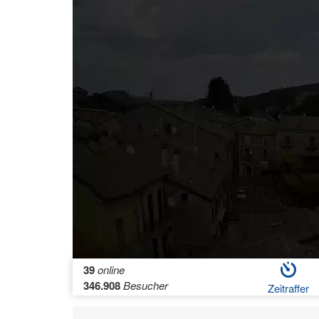
39
online
346.908
Besucher
Zeitraffer