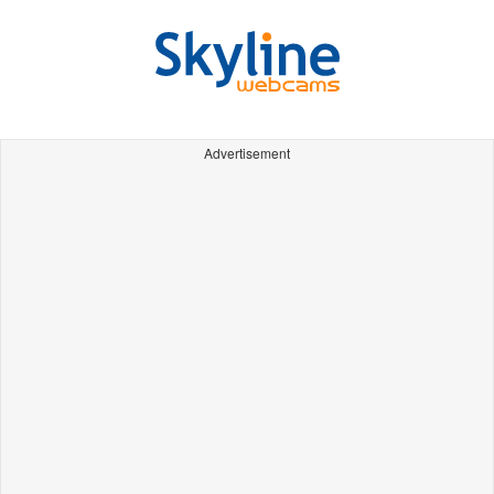
Advertisement