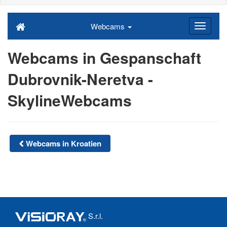
Webcams
Webcams in Gespanschaft
Dubrovnik-Neretva -
SkylineWebcams
Webcams in Kroatien
S.r.l.