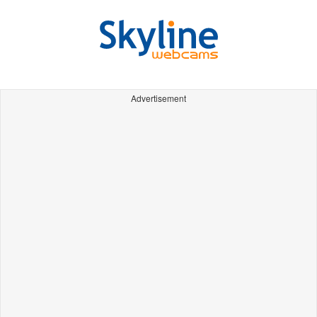
Advertisement