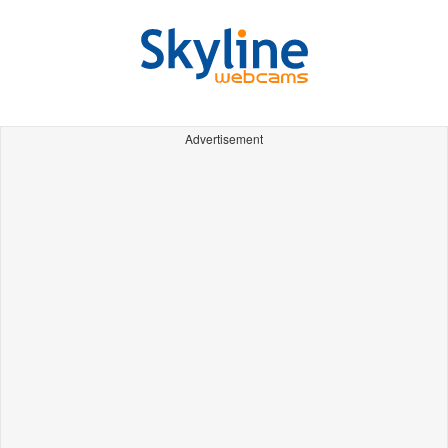
Advertisement