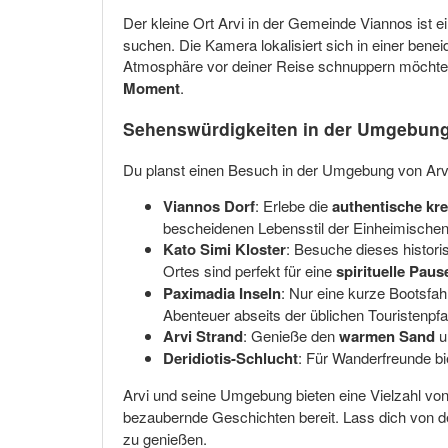
Der kleine Ort Arvi in der Gemeinde Viannos ist ei
suchen. Die Kamera lokalisiert sich in einer bene
Atmosphäre vor deiner Reise schnuppern möchtes
Moment
.
Sehenswürdigkeiten in der Umgebung
Du planst einen Besuch in der Umgebung von Arvi? 
Viannos Dorf
: Erlebe die
authentische kre
bescheidenen Lebensstil der Einheimischen
Kato Simi Kloster
: Besuche dieses histori
Ortes sind perfekt für eine
spirituelle Paus
Paximadia Inseln
: Nur eine kurze Bootsfahr
Abenteuer abseits der üblichen Touristenpf
Arvi Strand
: Genieße den
warmen Sand
u
Deridiotis-Schlucht
: Für Wanderfreunde bi
Arvi und seine Umgebung bieten eine Vielzahl vo
bezaubernde Geschichten bereit. Lass dich von de
zu genießen.