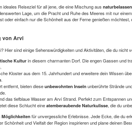
n ideales Reiseziel für all jene, die eine Mischung aus
naturbelassen
idenswerten Lage, um die Pracht und Ruhe des Meeres mit nur einem K
t oder einfach nur die Schönheit aus der Ferne genießen möchtest,
 von Arvi
Hier sind einige Sehenswürdigkeiten und Aktivitäten, die du nicht v
tische Kultur
in diesem charmanten Dorf. Die engen Gassen und tradi
.
sche Kloster aus dem 15. Jahrhundert und erweitere dein Wissen über
e
.
t entfernt, bieten diese
unbewohnten Inseln
unberührte Strände und 
ade.
nd das tiefblaue Wasser am Arvi Strand. Perfekt zum Entspannen u
etet diese Schlucht eine
atemberaubende Naturkulisse
, die du unbe
n
Möglichkeiten
für unvergessliche Erlebnisse. Jede Ecke, die du er
r Schönheit und Vielfalt der Region inspirieren und plane deinen Bes