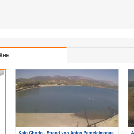
NÄHE
Kalo Chorio - Strand von Agios Panteleimonas
A