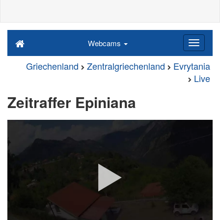
Webcams
Griechenland
Zentralgriechenland
Evrytania
Live
Zeitraffer Epiniana