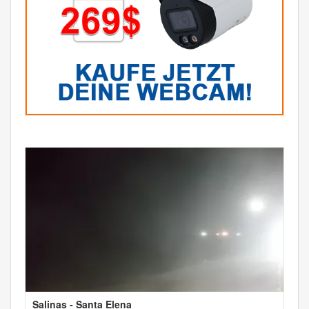
Salinas - Santa Elena