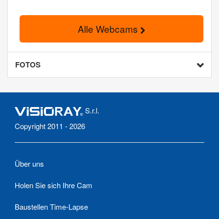
Alle Webcams
FOTOS
S.r.l.
Copyright 2011 - 2026
Über uns
Holen Sie sich Ihre Cam
Baustellen Time-Lapse