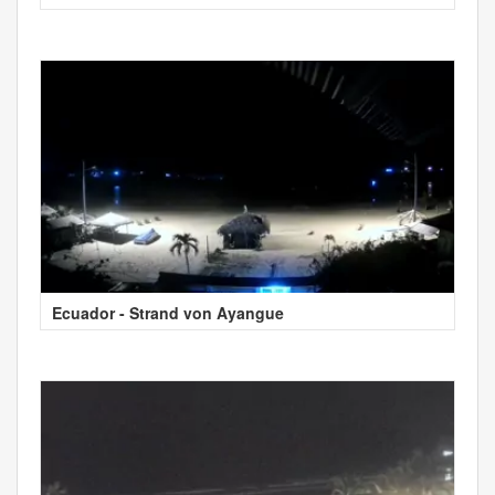
Ecuador - Strand von Ayangue