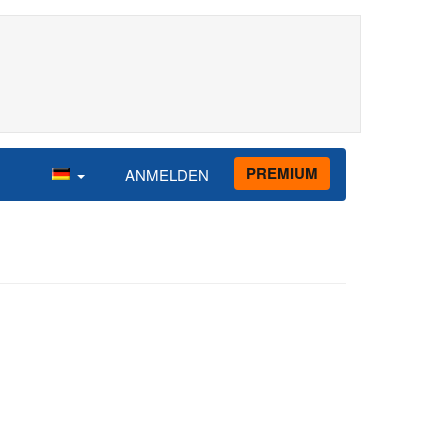
PREMIUM
ANMELDEN