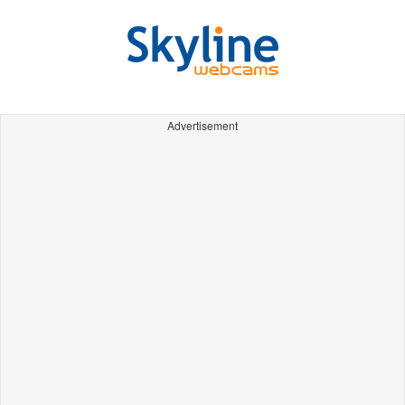
Advertisement