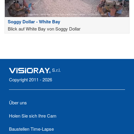
Soggy Dollar - White Bay
Blick auf White Bay von Soggy Dollar
S.r.l.
Copyright 2011 - 2026
Über uns
Holen Sie sich Ihre Cam
Baustellen Time-Lapse