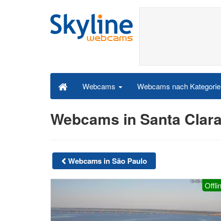
Webcams nach Kategori
Webcams
Webcams in Santa Clara
Webcams in São Paulo
Offli