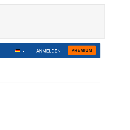
PREMIUM
ANMELDEN