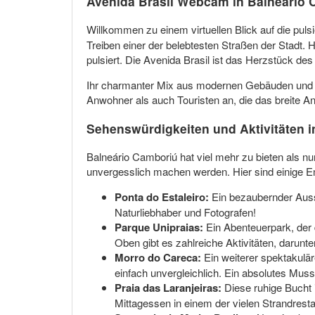
Avenida Brasil Webcam in Balneário
Willkommen zu einem virtuellen Blick auf die pul
Treiben einer der belebtesten Straßen der Stadt
pulsiert. Die Avenida Brasil ist das Herzstück de
Ihr charmanter Mix aus modernen Gebäuden und t
Anwohner als auch Touristen an, die das breite A
Sehenswürdigkeiten und Aktivitäten 
Balneário Camboriú hat viel mehr zu bieten als nu
unvergesslich machen werden. Hier sind einige Em
Ponta do Estaleiro:
Ein bezaubernder Aussi
Naturliebhaber und Fotografen!
Parque Unipraias:
Ein Abenteuerpark, der d
Oben gibt es zahlreiche Aktivitäten, darunt
Morro do Careca:
Ein weiterer spektakulär
einfach unvergleichlich. Ein absolutes Muss
Praia das Laranjeiras:
Diese ruhige Bucht 
Mittagessen in einem der vielen Strandrest