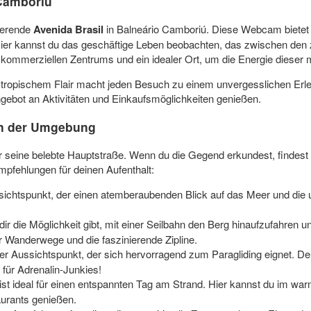
 Camboriú
sierende
Avenida Brasil
in Balneário Camboriú. Diese Webcam bietet di
. Hier kannst du das geschäftige Leben beobachten, das zwischen de
s kommerziellen Zentrums und ein idealer Ort, um die Energie dieser
ropischem Flair macht jeden Besuch zu einem unvergesslichen Erleb
ngebot an Aktivitäten und Einkaufsmöglichkeiten genießen.
in der Umgebung
r seine belebte Hauptstraße. Wenn du die Gegend erkundest, findest d
pfehlungen für deinen Aufenthalt:
chtspunkt, der einen atemberaubenden Blick auf das Meer und die um
ir die Möglichkeit gibt, mit einer Seilbahn den Berg hinaufzufahren
er Wanderwege und die faszinierende Zipline.
er Aussichtspunkt, der sich hervorragend zum Paragliding eignet. Der
 für Adrenalin-Junkies!
ist ideal für einen entspannten Tag am Strand. Hier kannst du im w
aurants genießen.