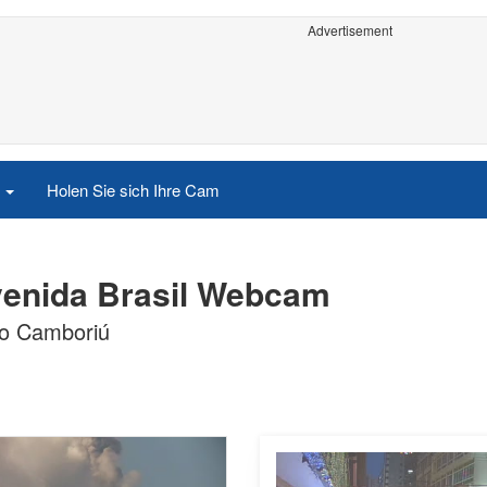
Advertisement
e
Holen Sie sich Ihre Cam
venida Brasil Webcam
rio Camboriú