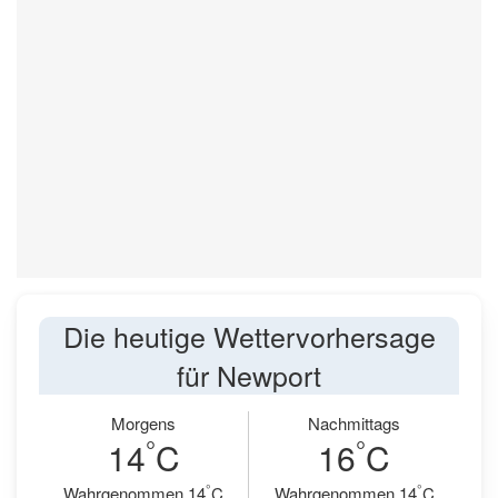
Die heutige Wettervorhersage
für Newport
Morgens
Nachmittags
°
°
14
C
16
C
°
°
Wahrgenommen 14
C
Wahrgenommen 14
C