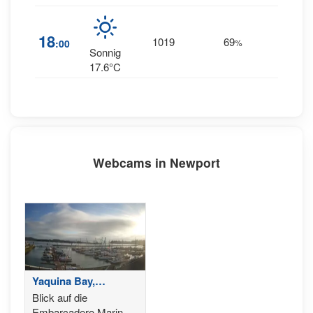
20
18
1019
69
:00
%
NNW
Sonnig
17.6°C
Webcams in Newport
Yaquina Bay,
Newport - Oregon
Blick auf die
Coast
Embarcadero Marina