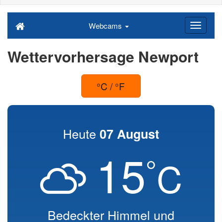
Webcams
Wettervorhersage Newport
°C / °F
Heute
07 August
15
°
C
Bedeckter Himmel und