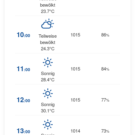
SW
bewölkt
23.7°C
22
10
1015
86
:00
%
Teilweise
SW
bewölkt
24.3°C
23
11
1015
84
:00
%
SW
Sonnig
28.4°C
22
12
1015
77
:00
%
WSW
Sonnig
30.1°C
19
13
1014
73
:00
%
WSW