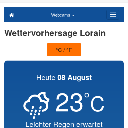
Webcams
Wettervorhersage Lorain
°C / °F
Heute
08 August
23
°
C
Leichter Regen erwartet