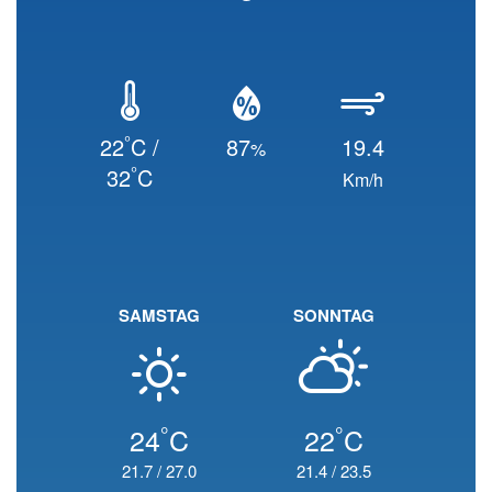
°
22
C /
87
19.4
%
°
32
C
Km/h
SAMSTAG
SONNTAG
°
°
24
C
22
C
21.7
/
27.0
21.4
/
23.5