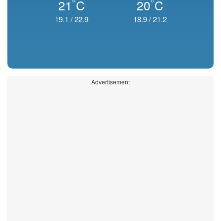
°
°
21
C
20
C
19.1
/
22.9
18.9
/
21.2
Advertisement