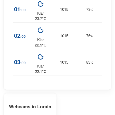
24
01
1015
73
:00
%
WNW
Klar
23.7°C
17
02
1015
76
:00
%
NW
Klar
22.9°C
15
03
1015
83
:00
%
NNW
Klar
22.1°C
Webcams in Lorain