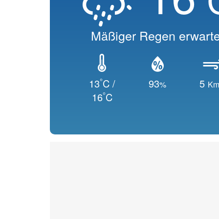
Mäßiger Regen erwarte
°
13
C /
93
5
%
Km
°
16
C