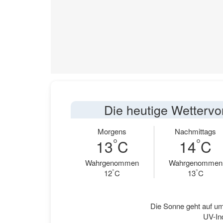
Die heutige Wettervo
Morgens
Nachmittags
°
°
13
C
14
C
Wahrgenommen
Wahrgenommen
°
°
12
C
13
C
Die Sonne geht auf um
UV-Ind