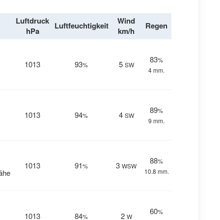
Luftdruck
Wind
Luftfeuchtigkeit
Regen
hPa
km/h
83
%
1013
93
5
%
SW
4 mm.
89
%
1013
94
4
%
SW
9 mm.
88
%
1013
91
3
%
WSW
10.8 mm.
Nähe
60
%
1013
84
2
%
W