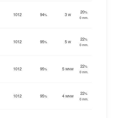
20
%
1012
94
3
%
W
0 mm.
22
%
1012
95
5
%
W
0 mm.
22
%
1012
95
5
%
WNW
0 mm.
22
%
1012
95
4
%
WNW
0 mm.