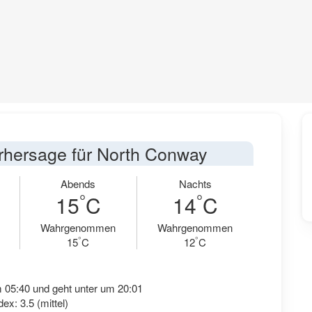
rhersage für North Conway
Abends
Nachts
°
°
15
C
14
C
Wahrgenommen
Wahrgenommen
°
°
15
C
12
C
 05:40 und geht unter um 20:01
ex: 3.5 (mittel)