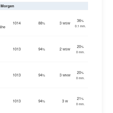
Morgen
36
%
1014
88
3
%
WSW
0.1 mm.
Nähe
20
%
1013
94
2
%
WSW
0 mm.
20
%
1013
94
3
%
WNW
0 mm.
21
%
1013
94
3
%
W
0 mm.