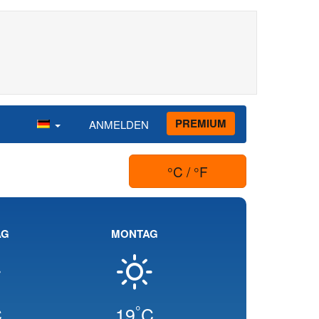
PREMIUM
ANMELDEN
°C / °F
AG
MONTAG
°
C
19
C