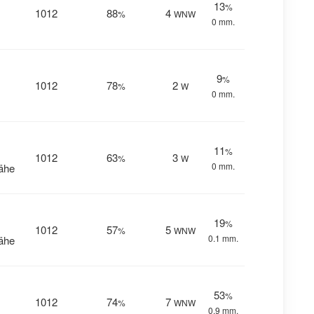
13
%
1012
88
4
%
WNW
0 mm.
9
%
1012
78
2
%
W
0 mm.
11
%
1012
63
3
%
W
0 mm.
Nähe
19
%
1012
57
5
%
WNW
0.1 mm.
Nähe
53
%
1012
74
7
%
WNW
0.9 mm.