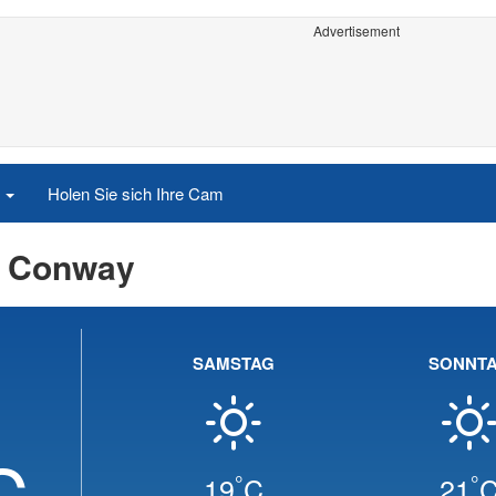
Advertisement
e
Holen Sie sich Ihre Cam
h Conway
SAMSTAG
SONNT
C
°
°
19
C
21