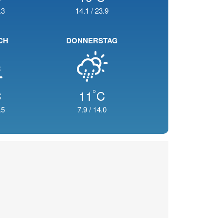
.3
14.1
/
23.9
CH
DONNERSTAG
°
C
11
C
.5
7.9
/
14.0