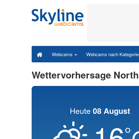
Webcams nach Kategori
Webcams
Wettervorhersage Nort
Heute
08 August
16
°