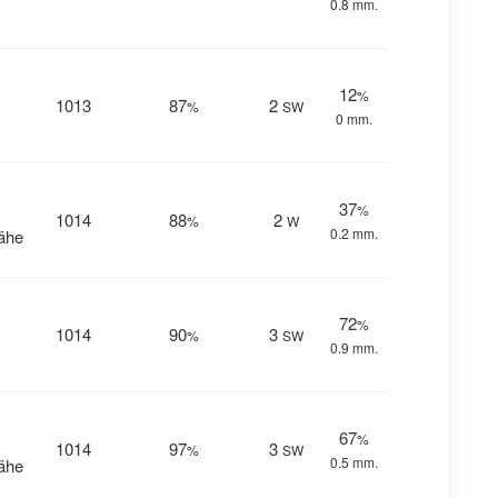
0.8 mm.
12
%
1013
87
2
%
SW
0 mm.
37
%
1014
88
2
%
W
0.2 mm.
Nähe
72
%
1014
90
3
%
SW
0.9 mm.
67
%
1014
97
3
%
SW
0.5 mm.
Nähe