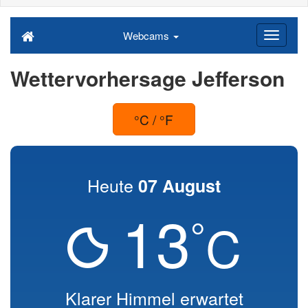
Webcams
Wettervorhersage Jefferson
°C / °F
Heute
07 August
13
°
C
Klarer Himmel erwartet