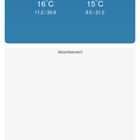
°
°
16
C
15
C
11.2
/
20.9
9.5
/
21.2
Advertisement