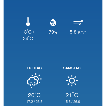
°
13
C /
79
5.8
%
Km/h
°
24
C
FREITAG
SAMSTAG
°
°
20
C
21
C
17.2
/
23.5
15.5
/
26.0