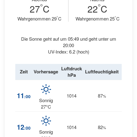
°
°
27
C
22
C
°
°
Wahrgenommen 29
C
Wahrgenommen 25
C
Die Sonne geht auf um 05:49 und geht unter um
20:00
UV-Index: 6.2 (hoch)
Luftdruck
Wind
Zeit
Vorhersage
Luftfeuchtigkeit
hPa
km/h
9
11
1014
87
:00
%
WSW
Sonnig
27°C
10
12
1014
82
:00
%
WSW
Sonnig