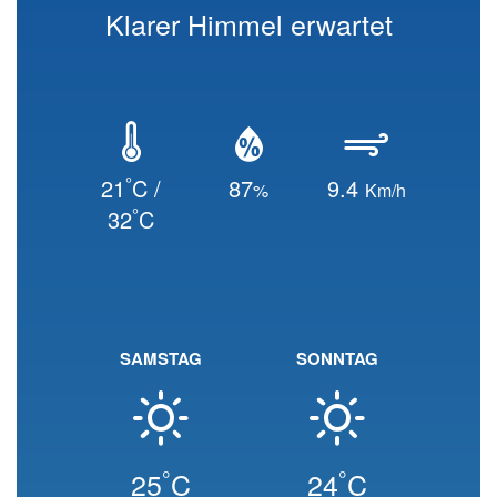
Klarer Himmel erwartet
°
21
C /
87
9.4
%
Km/h
°
32
C
SAMSTAG
SONNTAG
°
°
25
C
24
C