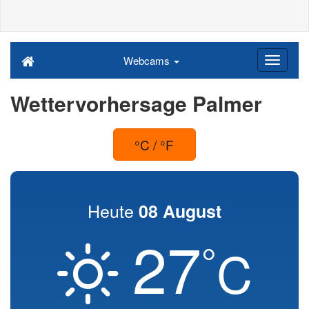
Webcams
Wettervorhersage Palmer
°C / °F
Heute
08 August
27
°
C