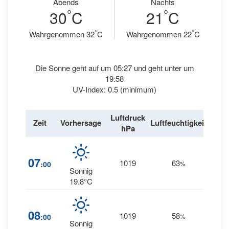
Abends
Nachts
°
°
30
C
21
C
°
°
Wahrgenommen 32
C
Wahrgenommen 22
C
Die Sonne geht auf um 05:27 und geht unter um
19:58
UV-Index: 0.5 (minimum)
Luftdruck
Win
Zeit
Vorhersage
Luftfeuchtigkeit
hPa
km/
07
1019
63
3
:00
%
NW
Sonnig
19.8°C
08
1019
58
2
:00
%
NW
Sonnig