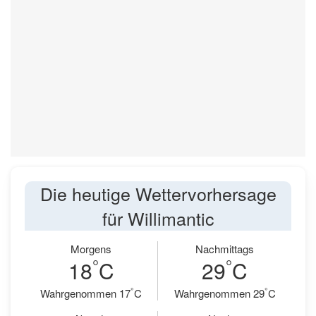
Die heutige Wettervorhersage
für Willimantic
Morgens
Nachmittags
°
°
18
C
29
C
°
°
Wahrgenommen 17
C
Wahrgenommen 29
C