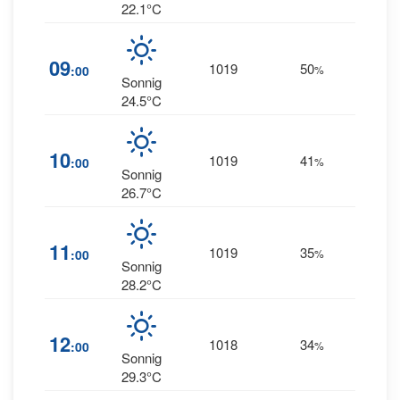
22.1°C
09
1019
50
2
:00
%
NW
Sonnig
24.5°C
10
1019
41
0
:00
%
E
Sonnig
26.7°C
11
1019
35
1
:00
%
S
Sonnig
28.2°C
12
1018
34
3
:00
%
SW
Sonnig
29.3°C