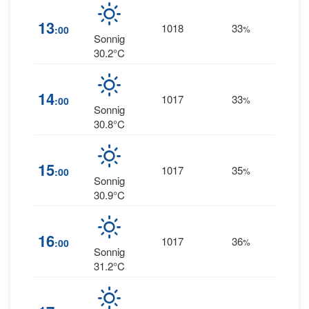
4
13
1018
33
:00
%
WSW
Sonnig
30.2°C
14
1017
33
4
:00
%
W
Sonnig
30.8°C
15
1017
35
4
:00
%
W
Sonnig
30.9°C
3
16
1017
36
:00
%
WNW
Sonnig
31.2°C