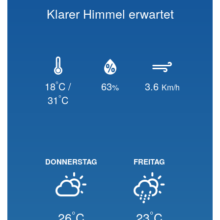
Klarer Himmel erwartet
°
18
C /
63
3.6
%
Km/h
°
31
C
DONNERSTAG
FREITAG
°
°
26
C
23
C