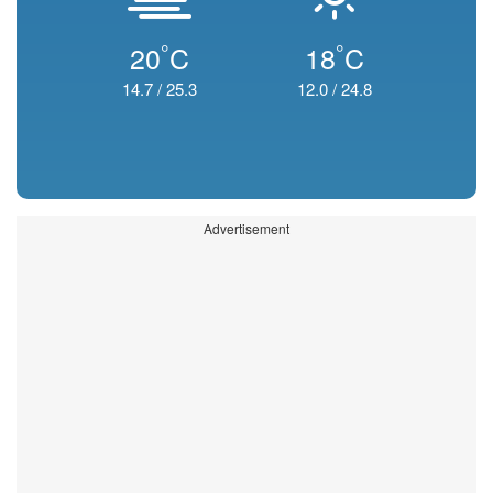
°
°
20
C
18
C
14.7
/
25.3
12.0
/
24.8
Advertisement