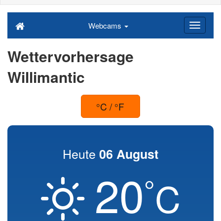
Webcams
Wettervorhersage
Willimantic
°C / °F
Heute
06 August
20
°
C