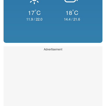
°
°
17
C
18
C
11.9
/
22.0
14.4
/
21.6
Advertisement