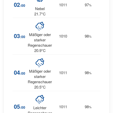
02
1011
97
11
:00
%
S
Nebel
21.7°C
03
Mäßiger oder
1010
98
7
:00
%
S
starker
Regenschauer
20.9°C
04
Mäßiger oder
1011
98
7
:00
%
SE
starker
Regenschauer
20.5°C
05
1011
98
12
:00
%
S
Leichter
Regenschauer