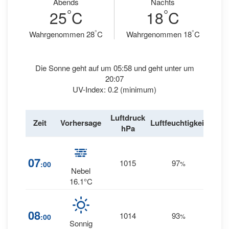
Abends
Nachts
°
°
25
C
18
C
°
°
Wahrgenommen 28
C
Wahrgenommen 18
C
Die Sonne geht auf um 05:58 und geht unter um
20:07
UV-Index: 0.2 (minimum)
Luftdruck
Win
Zeit
Vorhersage
Luftfeuchtigkeit
hPa
km/
10
07
1015
97
:00
%
SSE
Nebel
16.1°C
08
1014
93
13
:00
%
S
Sonnig