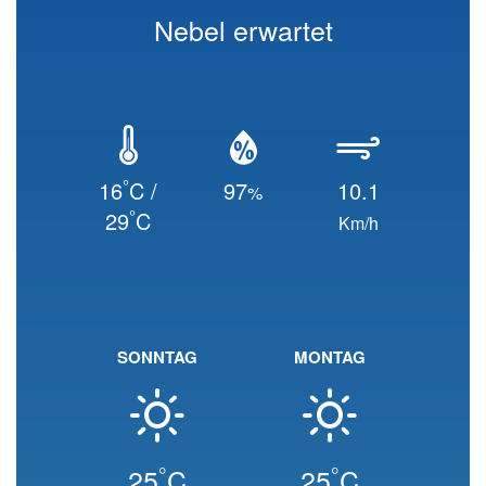
Nebel erwartet
°
16
C /
97
10.1
%
°
29
C
Km/h
SONNTAG
MONTAG
°
°
25
C
25
C