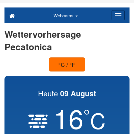
Webcams
Wettervorhersage
Pecatonica
°C / °F
Heute
09 August
16
°
C