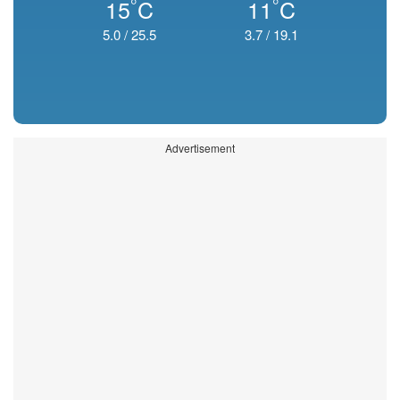
°
°
15
C
11
C
5.0
/
25.5
3.7
/
19.1
Advertisement