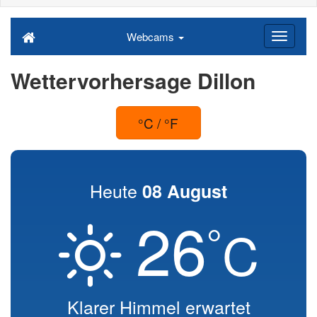
Webcams
Wettervorhersage Dillon
°C / °F
Heute
08 August
26
°
C
Klarer Himmel erwartet