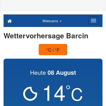
Webcams
Wettervorhersage Barcin
°C / °F
Heute
08 August
14
°
C