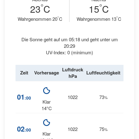
°
°
23
C
15
C
°
°
Wahrgenommen 20
C
Wahrgenommen 13
C
Die Sonne geht auf um 05:18 und geht unter um
20:29
UV-Index: 0 (minimum)
Luftdruck
Wind
Zeit
Vorhersage
Luftfeuchtigkeit
hPa
km/h
7
01
1022
73
:00
%
NNW
Klar
14°C
8
02
1022
75
:00
%
NNW
Klar