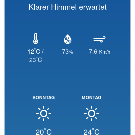
Klarer Himmel erwartet
°
12
C /
73
7.6
%
Km/h
°
23
C
SONNTAG
MONTAG
°
°
20
C
24
C