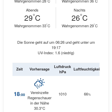
Wahrgenommen 28
C
Wahrgenommen 36
C
Abends
Nachts
°
°
29
C
26
C
°
°
Wahrgenommen 33
C
Wahrgenommen 29
C
Die Sonne geht auf um 06:26 und geht unter um
19:17
UV-Index: 1.6 (niedrig)
Luftdruck
Win
Zeit
Vorhersage
Luftfeuchtigkeit
hPa
km/
18
Vereinzelte
1010
66
9
:00
%
SW
Regenschauer
in der Nähe
30.3°C