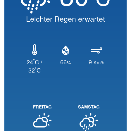
Leichter Regen erwartet
°
24
C /
66
9
%
Km/h
°
32
C
FREITAG
SAMSTAG