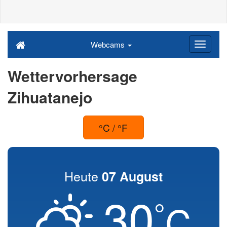
Webcams
Wettervorhersage
Zihuatanejo
°C / °F
Heute
07 August
30
°
C