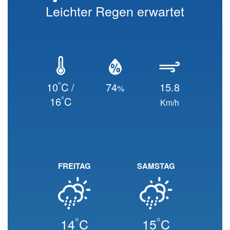
Leichter Regen erwartet
°
10
C /
74
15.8
%
°
16
C
Km/h
FREITAG
SAMSTAG
°
°
14
C
15
C