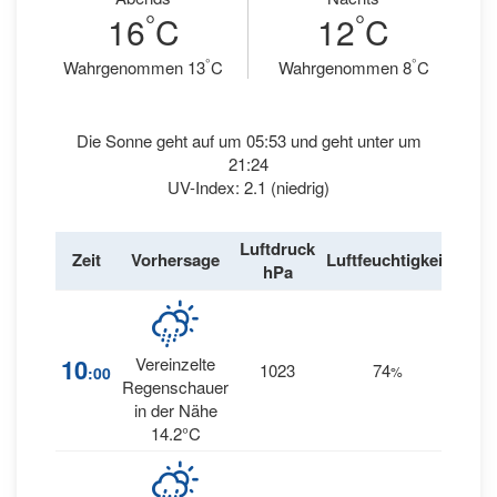
°
°
16
C
12
C
°
°
Wahrgenommen 13
C
Wahrgenommen 8
C
Die Sonne geht auf um 05:53 und geht unter um
21:24
UV-Index: 2.1 (niedrig)
Luftdruck
Win
Zeit
Vorhersage
Luftfeuchtigkeit
hPa
km/
15
10
Vereinzelte
1023
74
:00
%
WSW
Regenschauer
in der Nähe
14.2°C