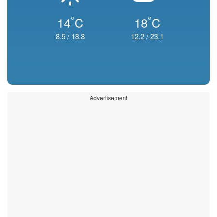
°
°
14
C
18
C
8.5
/
18.8
12.2
/
23.1
Advertisement