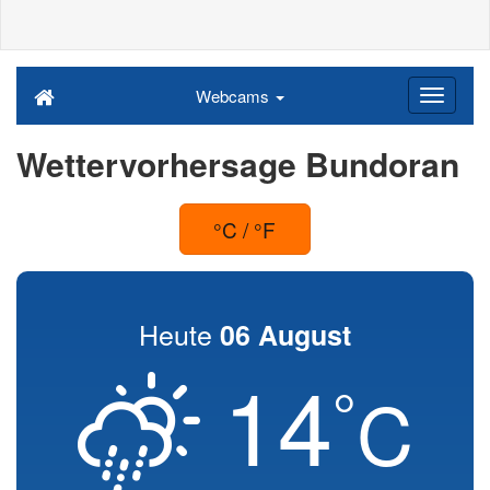
Webcams
Wettervorhersage Bundoran
°C / °F
Heute
06 August
14
°
C